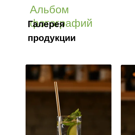
Альбом
фотографий
Галерея
продукции