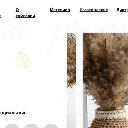
О
Материал
Изготовление
Дист
е
компании
социальные