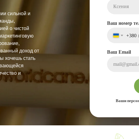
ии сильной и
манды,
Ваш номер те
ией о чистой
+380
маркетинговую
ирование,
ованный доход от
Ваш Email
ты хочешь стать
ивающейся
ичество и
Ваши персон